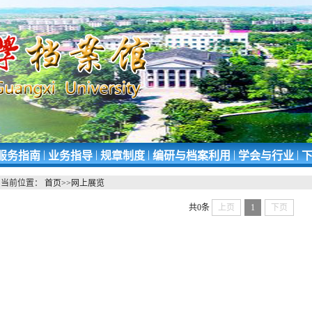
|
|
|
|
|
服务指南
业务指导
规章制度
编研与档案利用
学会与行业
下
当前位置：
首页
>>
网上展览
共0条
上页
1
下页