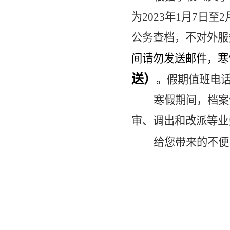
为
2023
年
1
月
7
日至
2
公务查档，不对外服
间请勿发送邮件，寒
送）
。
假期值班电
寒假期间，档案
审、调出和改派等业
给您带来的不便
2