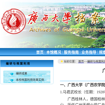
|
|
|
|
首页
本馆概况
服务指南
业务指导
规
当前位置：
首页
>>
编研与档案利
编研与档案利用
编研成果
本校档案利用效果实例
一、广西大学（广西农学院
1.
马君武校长（任期：
1928
广西桂林人，德国柏林
山，历任广州无烟火药厂总