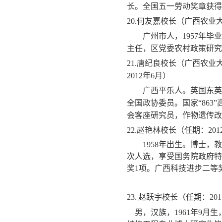
长。全国五一劳动奖章获得
20.
何友嘉校长（广西农业
广州市人，
1957
年毕业
主任，区党委农村政策研究
21.
唐纪良校长（广西农业大学
2012
年
6
月）
广西平乐人。英国东英
全国政协委员。国家“
863
”
会客座研究员，作物遗传改
22.
赵艳林校长（任期：
201
1958
年出生。博士，教
次人选，享受国务院政府特
奖
1
项。广西科技进步二等
23.
赵跃宇校长（任期：
201
男，汉族，
1961
年
9
月生