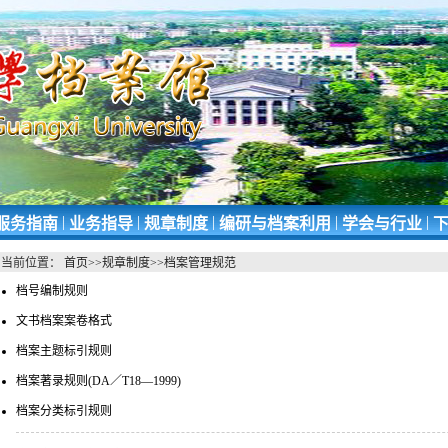
|
|
|
|
|
服务指南
业务指导
规章制度
编研与档案利用
学会与行业
下
当前位置：
首页
>>
规章制度
>>
档案管理规范
档号编制规则
文书档案案卷格式
档案主题标引规则
档案著录规则(DA／T18—1999)
档案分类标引规则